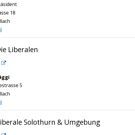
n
räsident
asse 18
llach
l
ie Liberalen
äggi
n
strasse 5
llach
l
iberale Solothurn & Umgebung