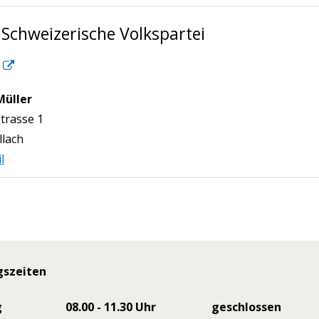
 Schweizerische Volkspartei
Müller
n
trasse 1
llach
l
gszeiten
g
08.00 - 11.30 Uhr
geschlossen