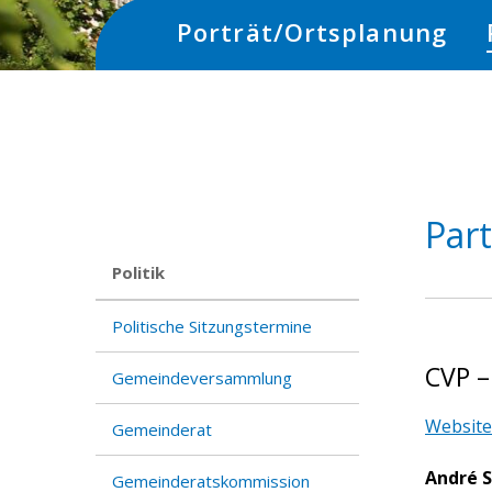
Hauptnavigation
Porträt/Ortsplanung
Par
Subnav:
Politik
Politische Sitzungstermine
CVP –
Gemeindeversammlung
Website
Gemeinderat
André 
Gemeinderatskommission