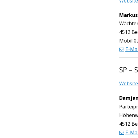
Website
Markus
Funktio
Wächte
4512 Be
Mobil
0
E-Mai
SP – 
Website
Damjan
Funktio
Parteip
Höhenw
4512 Be
E-Mai