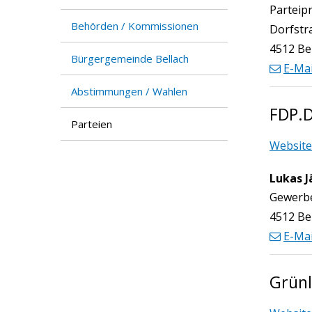
Funktio
Parteip
Behörden / Kommissionen
Dorfstr
4512 Be
Bürgergemeinde Bellach
E-Mai
Abstimmungen / Wahlen
FDP.D
Parteien
Website
Lukas J
Funktio
Gewerbe
4512 Be
E-Mai
Grünl