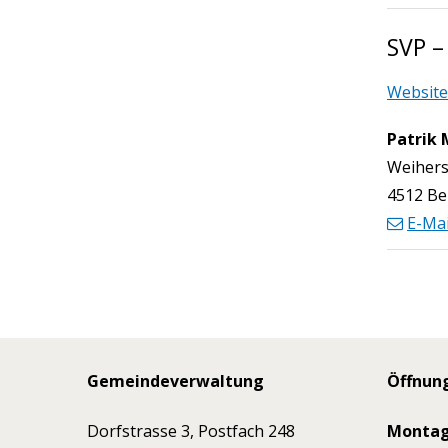
SVP –
Website
Patrik 
Funktio
Weihers
4512 Be
E-Mai
Footer
Gemeindeverwaltung
Öffnun
Dorfstrasse 3, Postfach 248
Monta