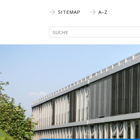
Navigieren in Bellach
Schnellnavigation
SITEMAP
A–Z
Suchbegriff