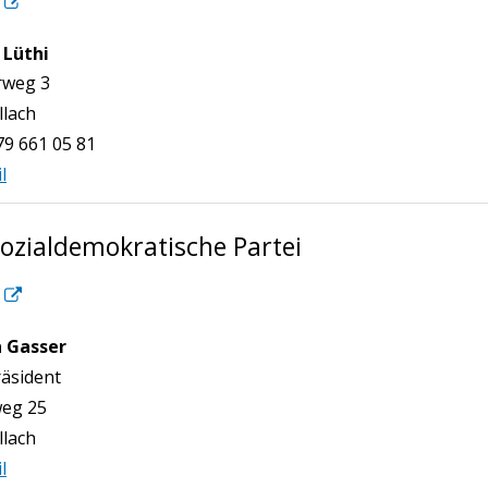
 Lüthi
n
rweg 3
llach
79 661 05 81
l
Sozialdemokratische Partei
 Gasser
n
räsident
eg 25
llach
l