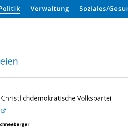
Politik
Verwaltung
Soziales/Gesu
teien
 Christlichdemokratische Volkspartei
Schneeberger