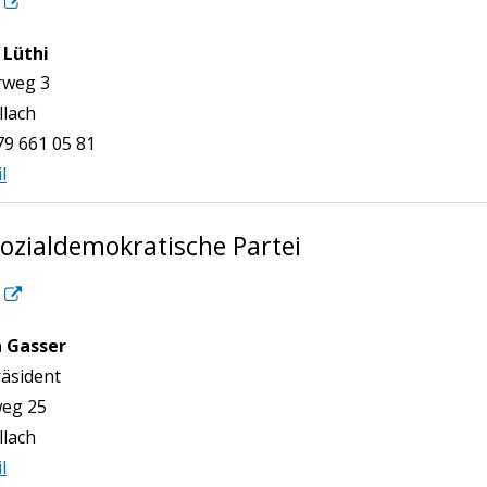
 Lüthi
n
rweg 3
llach
79 661 05 81
l
Sozialdemokratische Partei
 Gasser
n
räsident
eg 25
llach
l