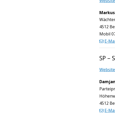
Website
Markus
Funktio
Wächte
4512 Be
Mobil
0
E-Mai
SP – 
Website
Damjan
Funktio
Parteip
Höhenw
4512 Be
E-Mai