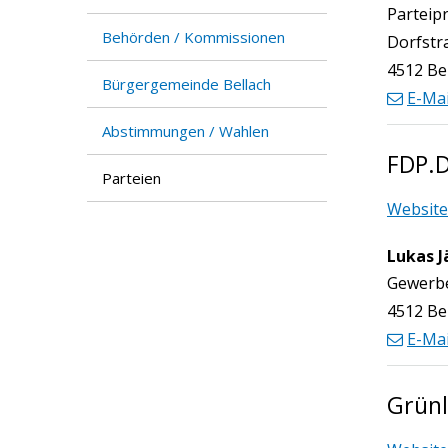
Funktio
Parteip
Behörden / Kommissionen
Dorfstr
4512 Be
Bürgergemeinde Bellach
E-Mai
Abstimmungen / Wahlen
FDP.D
Parteien
Website
Lukas J
Funktio
Gewerbe
4512 Be
E-Mai
Grünl