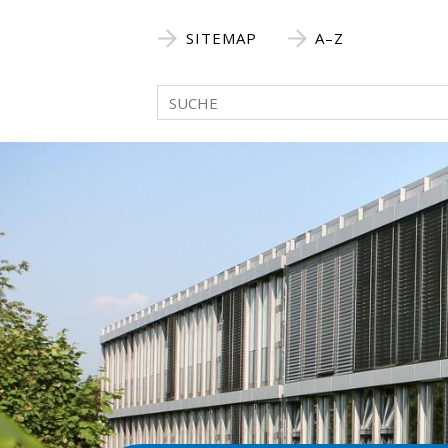
Navigieren in Bellach
Schnellnavigation
SITEMAP
A–Z
Suchbegriff