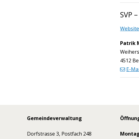
SVP –
Website
Patrik 
Funktio
Weihers
4512 Be
E-Mai
Footer
Gemeindeverwaltung
Öffnun
Dorfstrasse 3, Postfach 248
Monta