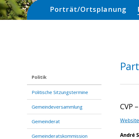
Hauptnavigation
Porträt/Ortsplanung
Par
Subnav:
Politik
Politische Sitzungstermine
CVP –
Gemeindeversammlung
Website
Gemeinderat
André 
Gemeinderatskommission