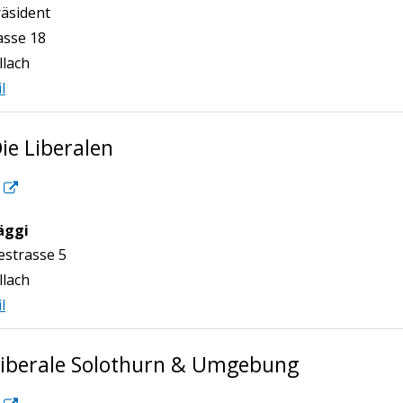
n
räsident
asse 18
llach
l
ie Liberalen
äggi
n
strasse 5
llach
l
iberale Solothurn & Umgebung