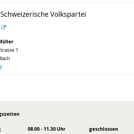
 Schweizerische Volkspartei
Müller
n
trasse 1
llach
l
gszeiten
g
08.00 - 11.30 Uhr
geschlossen