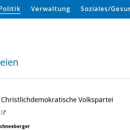
Politik
Verwaltung
Soziales/Gesu
teien
 Christlichdemokratische Volkspartei
Schneeberger