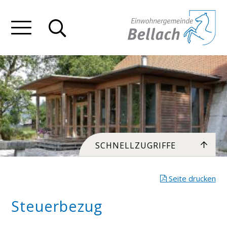
Navigieren in Bellach
Schnellnavigation
Hauptnavigation mobile
Menu
Toplinks
SCHNELLZUGRIFFE
Seite drucken
Steuerbezug