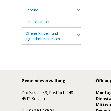
Vereine
Festlokalitäten
Offene Kinder- und
Jugendarbeit Bellach
Footer
Gemeindeverwaltung
Öffnun
Dorfstrasse 3, Postfach 248
Monta
4512 Bellach
Dienst
Mittwo
Tel. 032 617 36 36
Donner