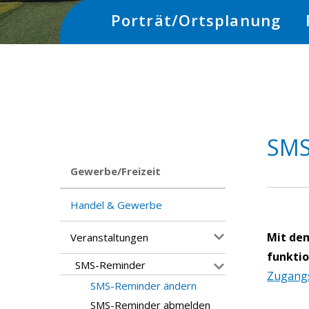
Hauptnavigation
Porträt/Ortsplanung
SMS
Subnav:
Gewerbe/Freizeit
Handel & Gewerbe
Mit de
Veranstaltungen
funktio
SMS-Reminder
Zugang
SMS-Reminder ändern
SMS-Reminder abmelden